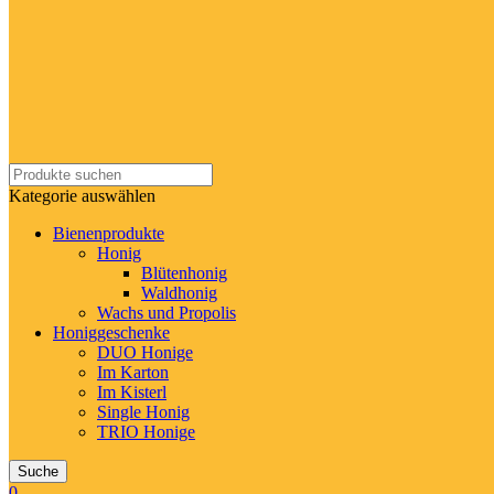
Kategorie auswählen
Bienenprodukte
Honig
Blütenhonig
Waldhonig
Wachs und Propolis
Honiggeschenke
DUO Honige
Im Karton
Im Kisterl
Single Honig
TRIO Honige
Suche
0