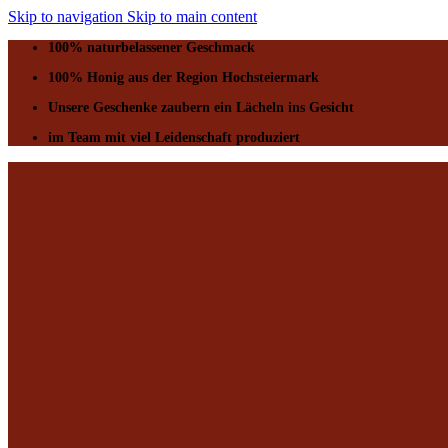
Skip to navigation
Skip to main content
100% naturbelassener Geschmack
100% Honig aus der Region Hochsteiermark
Unsere Geschenke zaubern ein Lächeln ins Gesicht
im Team mit viel Leidenschaft produziert