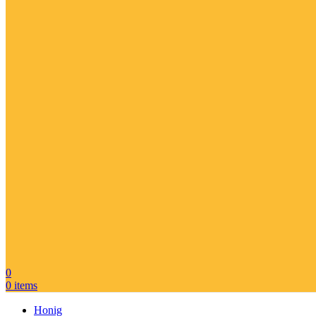
0
0
items
Honig