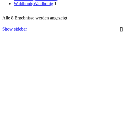
Waldhonig
Waldhonig
1
Nach
Alle 8 Ergebnisse werden angezeigt
Preis
sortiert:
Show sidebar
aufsteigend