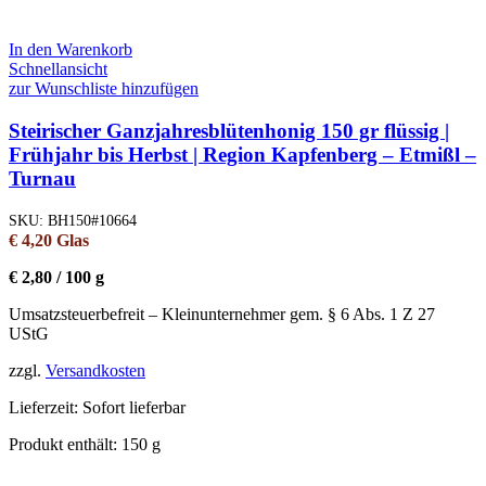
In den Warenkorb
Schnellansicht
zur Wunschliste hinzufügen
Steirischer Ganzjahresblütenhonig 150 gr flüssig |
Frühjahr bis Herbst | Region Kapfenberg – Etmißl –
Turnau
SKU:
BH150#10664
€
4,20
Glas
€
2,80
/
100
g
Umsatzsteuerbefreit – Kleinunternehmer gem. § 6 Abs. 1 Z 27
UStG
zzgl.
Versandkosten
Lieferzeit:
Sofort lieferbar
Produkt enthält: 150
g