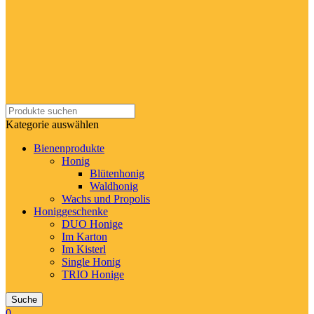
Kategorie auswählen
Bienenprodukte
Honig
Blütenhonig
Waldhonig
Wachs und Propolis
Honiggeschenke
DUO Honige
Im Karton
Im Kisterl
Single Honig
TRIO Honige
Suche
0