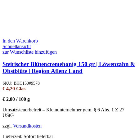
In den Warenkorb
Schnellansicht
zur Wunschliste hinzufügen
Steirischer Blütencremehonig 150 gr | Löwenzahn &
Obstblüte | Region Aflenz Land
SKU:
BHC150#9578
€
4,20
Glas
€
2,80
/
100
g
Umsatzsteuerbefreit – Kleinunternehmer gem. § 6 Abs. 1 Z 27
UStG
zzgl.
Versandkosten
Lieferzeit:
Sofort lieferbar