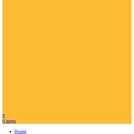
0
0
items
Honig