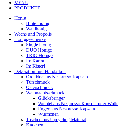
MENU
PRODUKTE
Honig
Blütenhonig
Waldhonig
Wachs und Propolis
Honiggeschenke
Single Honig
DUO Honige
TRIO Honige
Im Karton
Im Kisterl
Dekoration und Handarbeit
Orchidee aus Nespresso Kapseln
Türschmuck
Osterschmuck
Weihnachtsschmuck
Glücksbringer
Wichtel aus Nespresso Kapseln oder Wolle
Engerl aus Nespresso Kapseln
Würmchen
Taschen aus Upcycling Material
Knochen