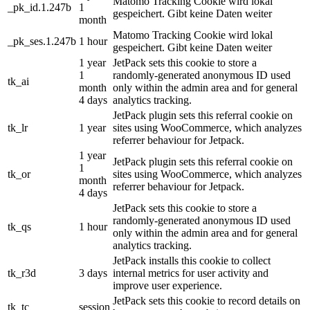
Matomo Tracking Cookie wird lokal
_pk_id.1.247b
1
gespeichert. Gibt keine Daten weiter
month
Matomo Tracking Cookie wird lokal
_pk_ses.1.247b
1 hour
gespeichert. Gibt keine Daten weiter
1 year
JetPack sets this cookie to store a
1
randomly-generated anonymous ID used
tk_ai
month
only within the admin area and for general
4 days
analytics tracking.
JetPack plugin sets this referral cookie on
tk_lr
1 year
sites using WooCommerce, which analyzes
referrer behaviour for Jetpack.
1 year
JetPack plugin sets this referral cookie on
1
tk_or
sites using WooCommerce, which analyzes
month
referrer behaviour for Jetpack.
4 days
JetPack sets this cookie to store a
randomly-generated anonymous ID used
tk_qs
1 hour
only within the admin area and for general
analytics tracking.
JetPack installs this cookie to collect
tk_r3d
3 days
internal metrics for user activity and
improve user experience.
JetPack sets this cookie to record details on
tk_tc
session