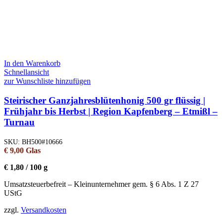
In den Warenkorb
Schnellansicht
zur Wunschliste hinzufügen
Steirischer Ganzjahresblütenhonig 500 gr flüssig |
Frühjahr bis Herbst | Region Kapfenberg – Etmißl –
Turnau
SKU:
BH500#10666
€
9,00
Glas
€
1,80
/
100
g
Umsatzsteuerbefreit – Kleinunternehmer gem. § 6 Abs. 1 Z 27
UStG
zzgl.
Versandkosten