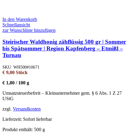
In den Warenkorb
Schnellansicht
zur Wunschliste hinzufügen
Steirischer Waldhonig zähflüssig 500 gr | Sommer
bis Spätsommer | Region Kapfenberg – Etmißl –
Turnau
SKU:
WH500#10671
€
9,00
Stück
€
1,80
/
100
g
Umsatzsteuerbefreit – Kleinunternehmer gem. § 6 Abs. 1 Z 27
UStG
zzgl.
Versandkosten
Lieferzeit:
Sofort lieferbar
Produkt enthält: 500
g