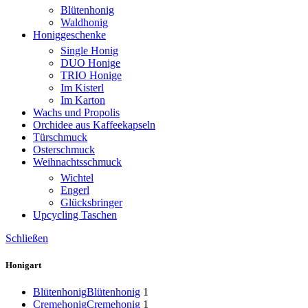
Blütenhonig
Waldhonig
Honiggeschenke
Single Honig
DUO Honige
TRIO Honige
Im Kisterl
Im Karton
Wachs und Propolis
Orchidee aus Kaffeekapseln
Türschmuck
Osterschmuck
Weihnachtsschmuck
Wichtel
Engerl
Glücksbringer
Upcycling Taschen
Schließen
Honigart
Blütenhonig
Blütenhonig
1
Cremehonig
Cremehonig
1