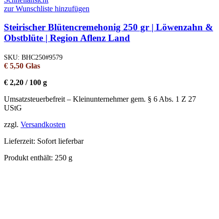
zur Wunschliste hinzufügen
Steirischer Blütencremehonig 250 gr | Löwenzahn &
Obstblüte | Region Aflenz Land
SKU:
BHC250#9579
€
5,50
Glas
€
2,20
/
100
g
Umsatzsteuerbefreit – Kleinunternehmer gem. § 6 Abs. 1 Z 27
UStG
zzgl.
Versandkosten
Lieferzeit:
Sofort lieferbar
Produkt enthält: 250
g