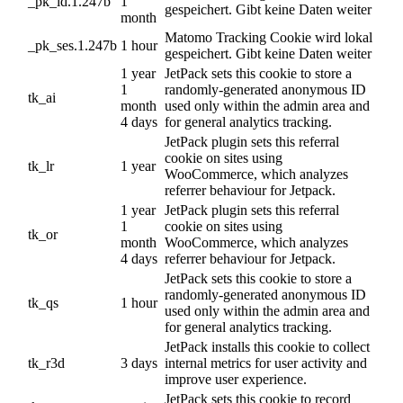
_pk_id.1.247b
1
gespeichert. Gibt keine Daten weiter
month
Matomo Tracking Cookie wird lokal
_pk_ses.1.247b
1 hour
gespeichert. Gibt keine Daten weiter
1 year
JetPack sets this cookie to store a
1
randomly-generated anonymous ID
tk_ai
month
used only within the admin area and
4 days
for general analytics tracking.
JetPack plugin sets this referral
cookie on sites using
tk_lr
1 year
WooCommerce, which analyzes
referrer behaviour for Jetpack.
1 year
JetPack plugin sets this referral
1
cookie on sites using
tk_or
month
WooCommerce, which analyzes
4 days
referrer behaviour for Jetpack.
JetPack sets this cookie to store a
randomly-generated anonymous ID
tk_qs
1 hour
used only within the admin area and
for general analytics tracking.
JetPack installs this cookie to collect
tk_r3d
3 days
internal metrics for user activity and
improve user experience.
JetPack sets this cookie to record