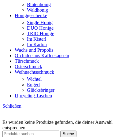
Blütenhonig
Waldhonig
Honiggeschenke
Single Honig
DUO Honige
TRIO Honige
Im Kisterl
Im Karton
Wachs und Propolis
Orchidee aus Kaffeekapseln
Türschmuck
Osterschmuck
Weihnachtsschmuck
Wichtel
Engerl
Glücksbringer
Upcycling Taschen
Schließen
Es wurden keine Produkte gefunden, die deiner Auswahl
entsprechen.
Suche