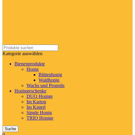
Kategorie auswählen
Bienenprodukte
Honig
Blütenhonig
Waldhonig
Wachs und Propolis
Honiggeschenke
DUO Honige
Im Karton
Im Kisterl
Single Honig
TRIO Honige
Suche
0