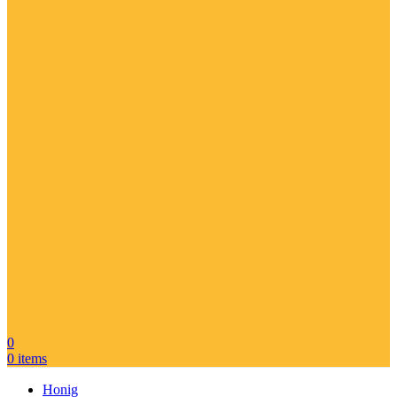
0
0
items
Honig