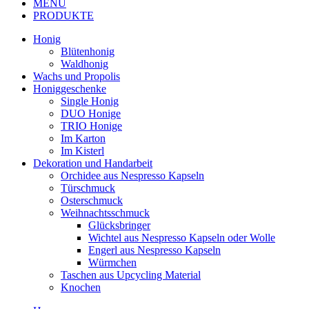
MENU
PRODUKTE
Honig
Blütenhonig
Waldhonig
Wachs und Propolis
Honiggeschenke
Single Honig
DUO Honige
TRIO Honige
Im Karton
Im Kisterl
Dekoration und Handarbeit
Orchidee aus Nespresso Kapseln
Türschmuck
Osterschmuck
Weihnachtsschmuck
Glücksbringer
Wichtel aus Nespresso Kapseln oder Wolle
Engerl aus Nespresso Kapseln
Würmchen
Taschen aus Upcycling Material
Knochen