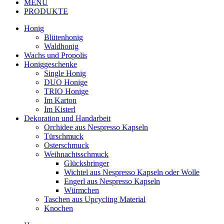
MENU
PRODUKTE
Honig
Blütenhonig
Waldhonig
Wachs und Propolis
Honiggeschenke
Single Honig
DUO Honige
TRIO Honige
Im Karton
Im Kisterl
Dekoration und Handarbeit
Orchidee aus Nespresso Kapseln
Türschmuck
Osterschmuck
Weihnachtsschmuck
Glücksbringer
Wichtel aus Nespresso Kapseln oder Wolle
Engerl aus Nespresso Kapseln
Würmchen
Taschen aus Upcycling Material
Knochen