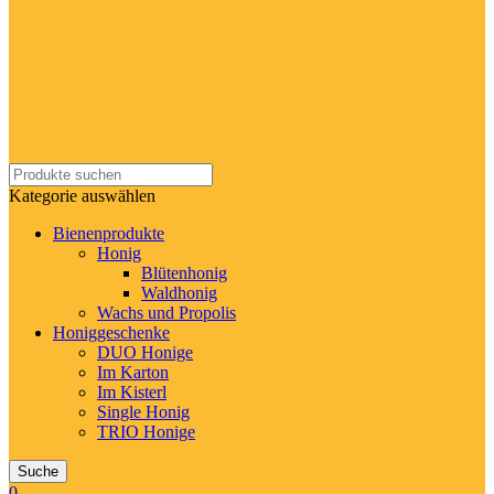
Kategorie auswählen
Bienenprodukte
Honig
Blütenhonig
Waldhonig
Wachs und Propolis
Honiggeschenke
DUO Honige
Im Karton
Im Kisterl
Single Honig
TRIO Honige
Suche
0