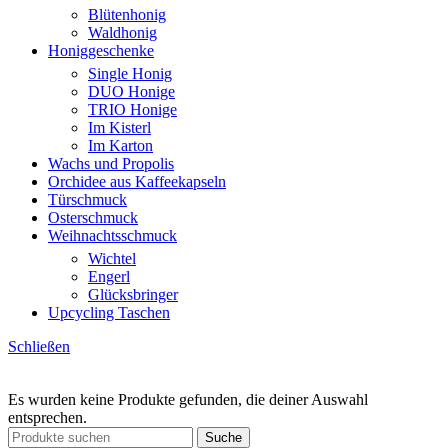
Blütenhonig
Waldhonig
Honiggeschenke
Single Honig
DUO Honige
TRIO Honige
Im Kisterl
Im Karton
Wachs und Propolis
Orchidee aus Kaffeekapseln
Türschmuck
Osterschmuck
Weihnachtsschmuck
Wichtel
Engerl
Glücksbringer
Upcycling Taschen
Schließen
Es wurden keine Produkte gefunden, die deiner Auswahl
entsprechen.
Suche