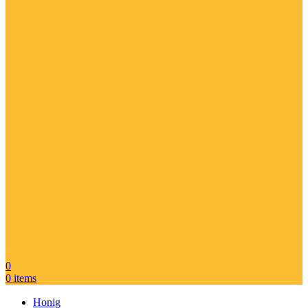
0
0
items
Honig