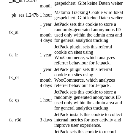
_pk_id.1.247b
1
gespeichert. Gibt keine Daten weiter
month
Matomo Tracking Cookie wird lokal
_pk_ses.1.247b
1 hour
gespeichert. Gibt keine Daten weiter
1 year
JetPack sets this cookie to store a
1
randomly-generated anonymous ID
tk_ai
month
used only within the admin area and
4 days
for general analytics tracking.
JetPack plugin sets this referral
cookie on sites using
tk_lr
1 year
WooCommerce, which analyzes
referrer behaviour for Jetpack.
1 year
JetPack plugin sets this referral
1
cookie on sites using
tk_or
month
WooCommerce, which analyzes
4 days
referrer behaviour for Jetpack.
JetPack sets this cookie to store a
randomly-generated anonymous ID
tk_qs
1 hour
used only within the admin area and
for general analytics tracking.
JetPack installs this cookie to collect
tk_r3d
3 days
internal metrics for user activity and
improve user experience.
JetPack sets this cookie to record