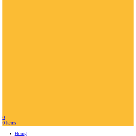
0
0
items
Honig