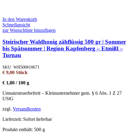
In den Warenkorb
Schnellansicht
zur Wunschliste hinzufügen
Steirischer Waldhonig zähflüssig 500 gr | Sommer
bis Spätsommer | Region Kapfenberg – Etmißl –
Turnau
SKU:
WH500#10671
€
9,00
Stück
€
1,80
/
100
g
Umsatzsteuerbefreit – Kleinunternehmer gem. § 6 Abs. 1 Z 27
UStG
zzgl.
Versandkosten
Lieferzeit:
Sofort lieferbar
Produkt enthält: 500
g