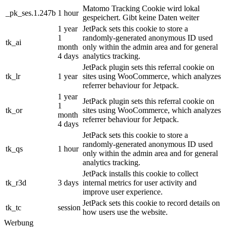
Matomo Tracking Cookie wird lokal
_pk_ses.1.247b
1 hour
gespeichert. Gibt keine Daten weiter
1 year
JetPack sets this cookie to store a
1
randomly-generated anonymous ID used
tk_ai
month
only within the admin area and for general
4 days
analytics tracking.
JetPack plugin sets this referral cookie on
tk_lr
1 year
sites using WooCommerce, which analyzes
referrer behaviour for Jetpack.
1 year
JetPack plugin sets this referral cookie on
1
tk_or
sites using WooCommerce, which analyzes
month
referrer behaviour for Jetpack.
4 days
JetPack sets this cookie to store a
randomly-generated anonymous ID used
tk_qs
1 hour
only within the admin area and for general
analytics tracking.
JetPack installs this cookie to collect
tk_r3d
3 days
internal metrics for user activity and
improve user experience.
JetPack sets this cookie to record details on
tk_tc
session
how users use the website.
Werbung