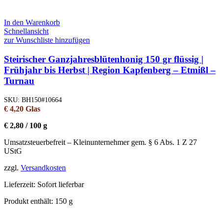
In den Warenkorb
Schnellansicht
zur Wunschliste hinzufügen
Steirischer Ganzjahresblütenhonig 150 gr flüssig |
Frühjahr bis Herbst | Region Kapfenberg – Etmißl –
Turnau
SKU:
BH150#10664
€
4,20
Glas
€
2,80
/
100
g
Umsatzsteuerbefreit – Kleinunternehmer gem. § 6 Abs. 1 Z 27
UStG
zzgl.
Versandkosten
Lieferzeit:
Sofort lieferbar
Produkt enthält: 150
g