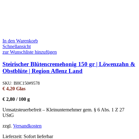
In den Warenkorb
Schnellansicht
zur Wunschliste hinzufügen
Steirischer Blütencremehonig 150 gr | Löwenzahn &
Obstblüte | Region Aflenz Land
SKU:
BHC150#9578
€
4,20
Glas
€
2,80
/
100
g
Umsatzsteuerbefreit – Kleinunternehmer gem. § 6 Abs. 1 Z 27
UStG
zzgl.
Versandkosten
Lieferzeit:
Sofort lieferbar