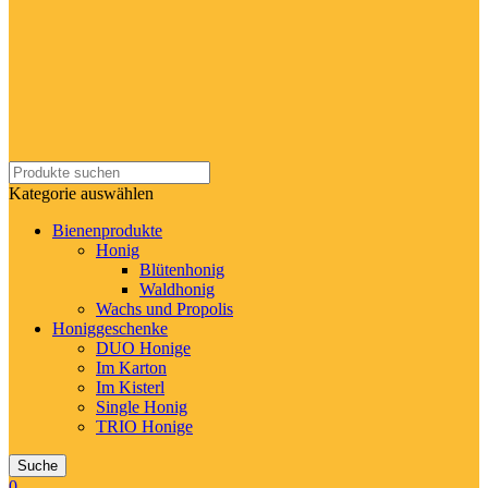
Kategorie auswählen
Bienenprodukte
Honig
Blütenhonig
Waldhonig
Wachs und Propolis
Honiggeschenke
DUO Honige
Im Karton
Im Kisterl
Single Honig
TRIO Honige
Suche
0