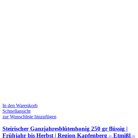
In den Warenkorb
Schnellansicht
zur Wunschliste hinzufügen
Steirischer Ganzjahresblütenhonig 250 gr flüssig |
Frühjahr bis Herbst | Region Kapfenberg – Etmißl –