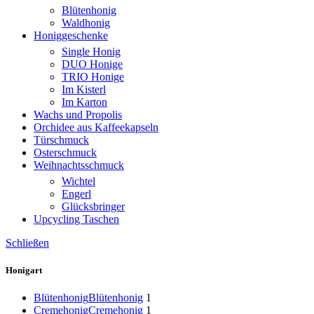
Blütenhonig
Waldhonig
Honiggeschenke
Single Honig
DUO Honige
TRIO Honige
Im Kisterl
Im Karton
Wachs und Propolis
Orchidee aus Kaffeekapseln
Türschmuck
Osterschmuck
Weihnachtsschmuck
Wichtel
Engerl
Glücksbringer
Upcycling Taschen
Schließen
Honigart
Blütenhonig
Blütenhonig
1
Cremehonig
Cremehonig
1