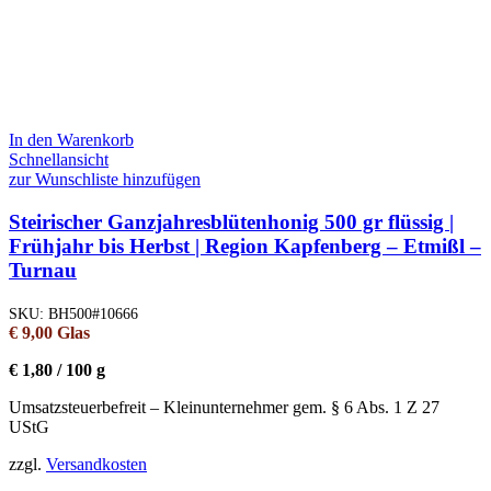
In den Warenkorb
Schnellansicht
zur Wunschliste hinzufügen
Steirischer Ganzjahresblütenhonig 500 gr flüssig |
Frühjahr bis Herbst | Region Kapfenberg – Etmißl –
Turnau
SKU:
BH500#10666
€
9,00
Glas
€
1,80
/
100
g
Umsatzsteuerbefreit – Kleinunternehmer gem. § 6 Abs. 1 Z 27
UStG
zzgl.
Versandkosten