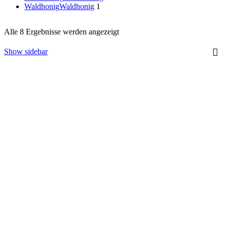
Waldhonig
Waldhonig
1
Nach
Alle 8 Ergebnisse werden angezeigt
Preis
sortiert:
Show sidebar
aufsteigend