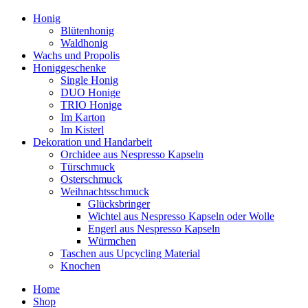
Honig
Blütenhonig
Waldhonig
Wachs und Propolis
Honiggeschenke
Single Honig
DUO Honige
TRIO Honige
Im Karton
Im Kisterl
Dekoration und Handarbeit
Orchidee aus Nespresso Kapseln
Türschmuck
Osterschmuck
Weihnachtsschmuck
Glücksbringer
Wichtel aus Nespresso Kapseln oder Wolle
Engerl aus Nespresso Kapseln
Würmchen
Taschen aus Upcycling Material
Knochen
Home
Shop