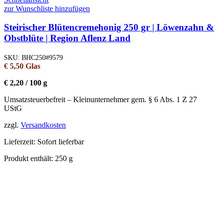
zur Wunschliste hinzufügen
Steirischer Blütencremehonig 250 gr | Löwenzahn &
Obstblüte | Region Aflenz Land
SKU:
BHC250#9579
€
5,50
Glas
€
2,20
/
100
g
Umsatzsteuerbefreit – Kleinunternehmer gem. § 6 Abs. 1 Z 27
UStG
zzgl.
Versandkosten
Lieferzeit:
Sofort lieferbar
Produkt enthält: 250
g