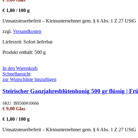
€
1,80
/
100
g
Umsatzsteuerbefreit – Kleinunternehmer gem. § 6 Abs. 1 Z 27 UStG
zzgl.
Versandkosten
Lieferzeit:
Sofort lieferbar
Produkt enthält: 500
g
In den Warenkorb
Schnellansicht
zur Wunschliste hinzufügen
Steirischer Ganzjahresblütenhonig 500 gr flüssig | F
SKU:
BH500#10666
€
9,00
Glas
€
1,80
/
100
g
Umsatzsteuerbefreit – Kleinunternehmer gem. § 6 Abs. 1 Z 27 UStG