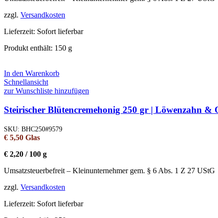
zzgl.
Versandkosten
Lieferzeit:
Sofort lieferbar
Produkt enthält: 150
g
In den Warenkorb
Schnellansicht
zur Wunschliste hinzufügen
Steirischer Blütencremehonig 250 gr | Löwenzahn & 
SKU:
BHC250#9579
€
5,50
Glas
€
2,20
/
100
g
Umsatzsteuerbefreit – Kleinunternehmer gem. § 6 Abs. 1 Z 27 UStG
zzgl.
Versandkosten
Lieferzeit:
Sofort lieferbar