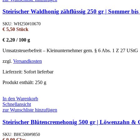
Steirischer Waldhonig zähflüssig 250 gr | Sommer b
SKU:
WH250#10670
€
5,50
Stück
€
2,20
/
100
g
Umsatzsteuerbefreit – Kleinunternehmer gem. § 6 Abs. 1 Z 27 UStG
zzgl.
Versandkosten
Lieferzeit:
Sofort lieferbar
Produkt enthält: 250
g
In den Warenkorb
Schnellansicht
zur Wunschliste hinzufügen
Steirischer Blütencremehonig 500 gr | Löwenzahn & 
SKU:
BHC500#9850
€
9,00
Glas