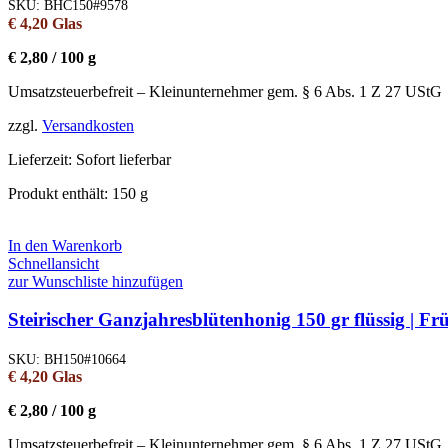
SKU:
BHC150#9578
€
4,20
Glas
€
2,80
/
100
g
Umsatzsteuerbefreit – Kleinunternehmer gem. § 6 Abs. 1 Z 27 UStG
zzgl.
Versandkosten
Lieferzeit:
Sofort lieferbar
Produkt enthält: 150
g
In den Warenkorb
Schnellansicht
zur Wunschliste hinzufügen
Steirischer Ganzjahresblütenhonig 150 gr flüssig | F
SKU:
BH150#10664
€
4,20
Glas
€
2,80
/
100
g
Umsatzsteuerbefreit – Kleinunternehmer gem. § 6 Abs. 1 Z 27 UStG