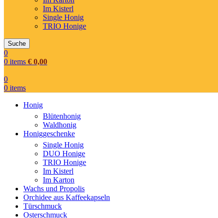
Im Kisterl
Single Honig
TRIO Honige
Suche
0
0
items
€
0,00
0
0
items
Honig
Blütenhonig
Waldhonig
Honiggeschenke
Single Honig
DUO Honige
TRIO Honige
Im Kisterl
Im Karton
Wachs und Propolis
Orchidee aus Kaffeekapseln
Türschmuck
Osterschmuck