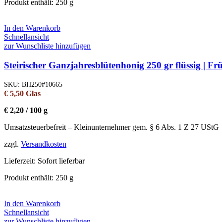
Produkt enthält: 250
g
In den Warenkorb
Schnellansicht
zur Wunschliste hinzufügen
Steirischer Ganzjahresblütenhonig 250 gr flüssig | F
SKU:
BH250#10665
€
5,50
Glas
€
2,20
/
100
g
Umsatzsteuerbefreit – Kleinunternehmer gem. § 6 Abs. 1 Z 27 UStG
zzgl.
Versandkosten
Lieferzeit:
Sofort lieferbar
Produkt enthält: 250
g
In den Warenkorb
Schnellansicht
zur Wunschliste hinzufügen