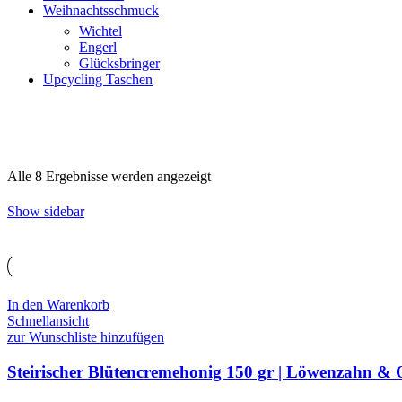
Weihnachtsschmuck
Wichtel
Engerl
Glücksbringer
Upcycling Taschen
Nach
Alle 8 Ergebnisse werden angezeigt
Preis
sortiert:
Show sidebar
aufsteigend
In den Warenkorb
Schnellansicht
zur Wunschliste hinzufügen
Steirischer Blütencremehonig 150 gr | Löwenzahn & 