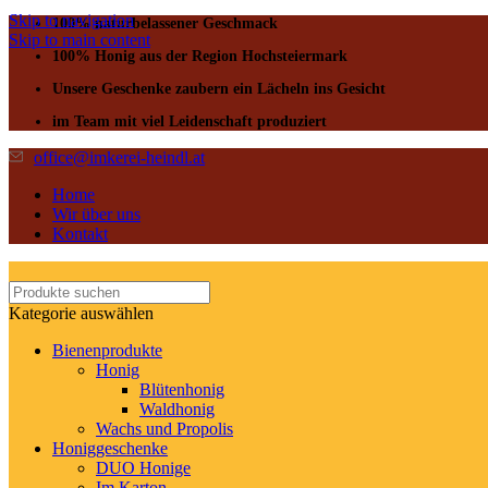
Skip to navigation
100% naturbelassener Geschmack
Skip to main content
100% Honig aus der Region Hochsteiermark
Unsere Geschenke zaubern ein Lächeln ins Gesicht
im Team mit viel Leidenschaft produziert
office@imkerei-heindl.at
Home
Wir über uns
Kontakt
Kategorie auswählen
Bienenprodukte
Honig
Blütenhonig
Waldhonig
Wachs und Propolis
Honiggeschenke
DUO Honige
Im Karton