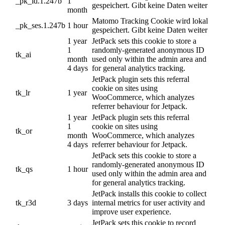
_pk_id.1.247b
1
gespeichert. Gibt keine Daten weiter
month
Matomo Tracking Cookie wird lokal
_pk_ses.1.247b
1 hour
gespeichert. Gibt keine Daten weiter
1 year
JetPack sets this cookie to store a
1
randomly-generated anonymous ID
tk_ai
month
used only within the admin area and
4 days
for general analytics tracking.
JetPack plugin sets this referral
cookie on sites using
tk_lr
1 year
WooCommerce, which analyzes
referrer behaviour for Jetpack.
1 year
JetPack plugin sets this referral
1
cookie on sites using
tk_or
month
WooCommerce, which analyzes
4 days
referrer behaviour for Jetpack.
JetPack sets this cookie to store a
randomly-generated anonymous ID
tk_qs
1 hour
used only within the admin area and
for general analytics tracking.
JetPack installs this cookie to collect
tk_r3d
3 days
internal metrics for user activity and
improve user experience.
JetPack sets this cookie to record