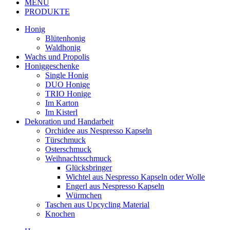
MENU
PRODUKTE
Honig
Blütenhonig
Waldhonig
Wachs und Propolis
Honiggeschenke
Single Honig
DUO Honige
TRIO Honige
Im Karton
Im Kisterl
Dekoration und Handarbeit
Orchidee aus Nespresso Kapseln
Türschmuck
Osterschmuck
Weihnachtsschmuck
Glücksbringer
Wichtel aus Nespresso Kapseln oder Wolle
Engerl aus Nespresso Kapseln
Würmchen
Taschen aus Upcycling Material
Knochen