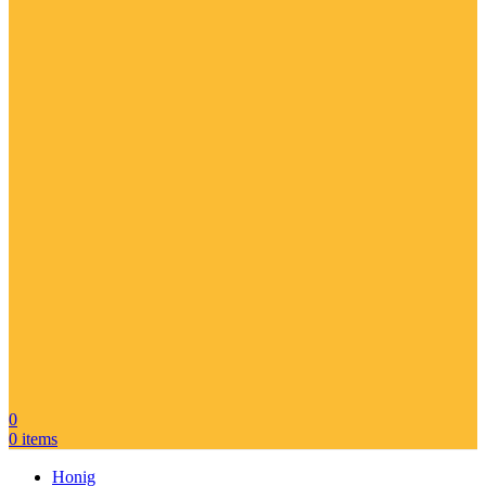
0
0
items
Honig